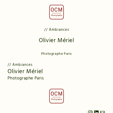
Aller
au
contenu
// Ambiances
Olivier Mériel
Photographe Paris
// Ambiances
Olivier Mériel
Photographe Paris
Instagram
LinkedIn
E-mail